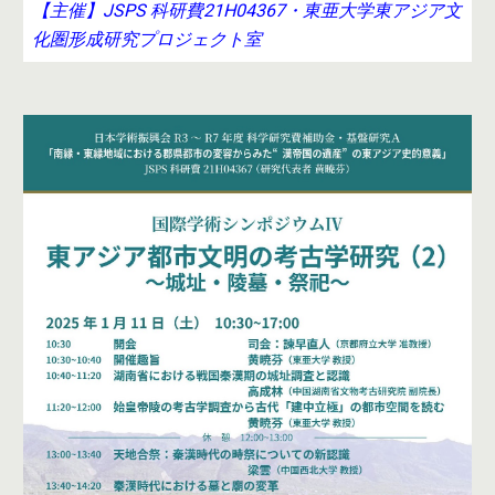
【主催】JSPS 科研費21H04367・東亜大学東アジア文
化圏形成研究プロジェクト室