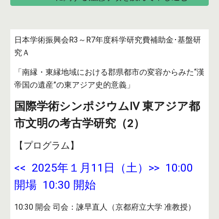
日本学術振興会R3～R7年度科学研究費補助金･基盤研
究Ａ
「南縁・東縁地域における郡県都市の変容からみた“漢
帝国の遺産”の東アジア史的意義」
国際学術シンポジウムⅣ
東アジア都
市文明の考古学研究（2）
【プログラム】
<< 202
5
年１月
11
日（土）>> 10:00
開場 10:30 開始
10:30 開会 司会：諫早直人（京都府立大学 准教授）