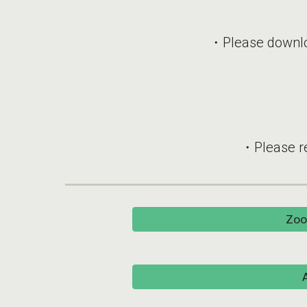
・Please downloa
・Please re
Z