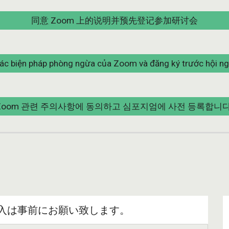
同意 Zoom 上的说明并预先登记参加研讨会
các biện pháp phòng ngừa của Zoom và đăng ký trước hội ng
Zoom 관련 주의사항에 동의하고 심포지엄에 사전 등록합니다
の導入は事前にお願い致します。