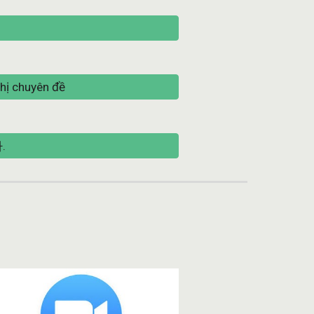
hị chuyên đề
.