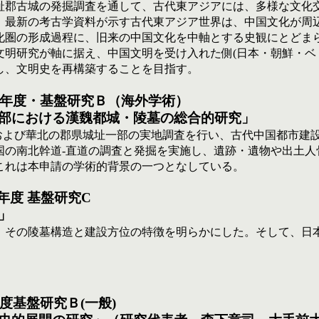
趾郡古城の発掘調査を通して、古代東アジアには、多様な文化
、最新の考古学資料が示す古代東アジア世界は、中国文化が周
化圏の形成過程に、旧来の中国文化を中軸とする史観にとどま
文明研究が軸に据え、中国文明を受け入れた側(日本・朝鮮・ベ
し、文明史を再構築することを目指す。
011) 年度・基盤研究Ｂ（海外学術）
部における漢魏都城・陵墓の総合的研究」
および華北の郡県城址一部の実地調査を行い、古代中
国
都市建
国の南北幹道-直道の調査と発掘を実施し、遺跡・遺物や出土人
これは本申請の学術的背景の一つとなしている。
4)年度 基盤研究C
  
、その陵墓構造と建設方位の特徴を明らかにした。そして、日
)年度基盤研究Ｂ(一般)