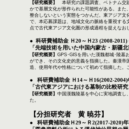
【研究概要】
　本研究の課題調査、ベトナム交
かで基層文化が形作られた可能性がある。また
整合しないという実態をつかんだ。東アジア文
で、本応募課題は、地域文化の脈絡を重視する
点で古代東アジア文化圏の形成過程を捉えなお
●  
科研費補助金 Ｈ20～Ｈ23 (2008-2
「先端技術を用いた中国内蒙古・新疆北
【研究概要】
GPS･GIS
を用いた漢魏都城･陵墓
ができ、その文化史的意義を指摘した。秦漢帝
造、使用年代や性格について初めて指摘した。
●   
科研費補助金 Ｈ14～Ｈ16(2002-200
「古代東アジアにおける墓制の比較研究」
【研究概要】
中国漢魏陵墓を中心に実地調査し
た。
分担
者　黄 暁芬
【
研究
】
●   
科研費補助金Ｈ29～Ｒ2(2017-2020