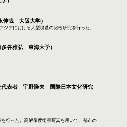
大学）
永伸哉　大阪大学）
東アジアにおける大型墳墓の比較研究を行った。
恵多谷雅弘　東海大学）
）
究代表者　宇野隆夫　国際日本文化研究
量を行った。高解像度衛星写真を用いて、都市の