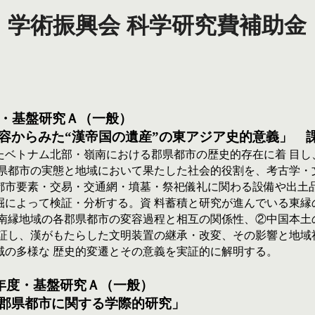
・学術振興会 科学研究費補助金
)年度・基盤研究Ａ（一般）
らみた“漢帝国の遺産”の東アジア史的意義」　課題番号
たベトナム北部・嶺南における郡県都市の歴史的存在に着 目し
県都市の実態と地域において果たした社会的役割を、考古学・
都市要素・交易・交通網・墳墓・祭祀儀礼に関わる設備や出土
掘によって検証・分析する。資 料蓄積と研究が進んでいる東縁
①南縁地域の各郡県都市の変容過程と相互の関係性、②中国本土
証し、漢がもたらした文明装置の継承・改変、その影響と地域
域の多様な 歴史的変遷とその意義を実証的に解明する。
016)年度・基盤研究Ａ（一般）　
郡県都市に関する学際的研究」