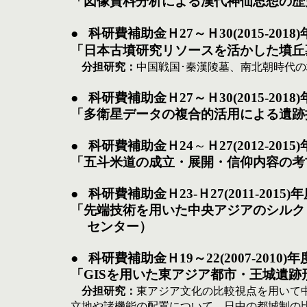
「図像資料分析による漢代神仙思想の歴
●   
科研費補助金Ｈ27～Ｈ30(2015-20
「日本古墳研究リソースを活かした墳丘
分担研究：
中国戦国･秦漢陵墓、南北朝時代
●   
科研費補助金Ｈ27～Ｈ30(2015-20
「多衛星データの複合的活用による遺跡
●   
科研費補助金Ｈ24
～
Ｈ27(2012-20
「五斗米道の成立・展開・信仰内容の考
●   
科研費補助金Ｈ23-Ｈ27(2011-20
「先端技術を用いた中央アジアのシルク
センター）
●   
科研費補助金Ｈ19～22(2007-201
「GISを用いた東アジア都市・王城遺跡
　分担研究：
東アジア文化の比較視点を用いて
立地や諸機能の配置について、日中の都城制の