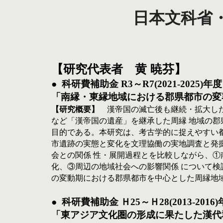
日本文科省
【研究代表者　黄 暁芬】
●  
科研費補助金 R3～R7(2021-2025
「南縁・東縁地域における郡県都市の変容か
【研究概要】
　漢帝国の滅亡後も継続・拡大し
など「漢帝国の遺産」を継承した周縁 地域の郡
目的である。本研究は、考古学的に捉えやすい
市遺跡の実態と変化を文理協働の実地調査と発
会との関係 性・展開過程とを比較しながら、
化、③周辺の地域社会への影響関係 について検
の変動期における郡県都市を中心とした周縁地
●  
科研費補助金 Ｈ25～Ｈ28(2013-2
「東アジア文化圏の形成に果たした漢代