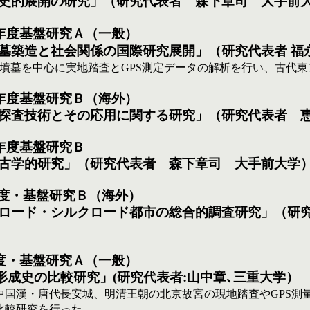
史的展開の研究」（研究代表者　森下章司　大手前
18)年度基盤研究Ａ（一般）
墓築造と社会関係の国際研究展開」（研究代表者 福
の墳墓を中心に実地踏査とGPS測定データの解析を行い、古代
18)年度基盤研究Ｂ（海外）
探査技術とその応用に関する研究」（研究代表者　
15)年度基盤研究Ｂ
古学的研究」（研究代表者　森下章司　大手前大学
15)年度・基盤研究Ｂ（海外）
ロード・シルクロード都市の総合的調査研究」（研
0)年度・基盤研究Ａ（一般）　
形成史の比較研究」(研究代表者:山中章､三重大学）
中国漢・唐代長安城、明清王朝の北京故宮の現地踏査やGPS測
比較研究を行った。